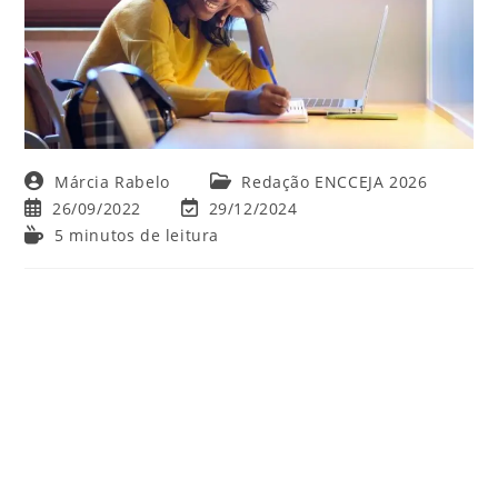
Autor
Categoria
Márcia Rabelo
Redação ENCCEJA 2026
do
do
Post
Última
26/09/2022
29/12/2024
post:
post:
publicado:
modificação
Tempo
5 minutos de leitura
do
de
post:
leitura: