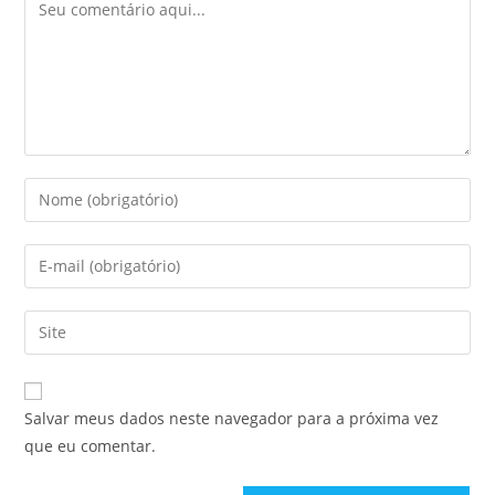
Comentário
Digite
seu
nome
Digite
ou
seu
nome
endereço
Digite
de
de
o
usuário
e-
URL
para
mail
do
comentar
Salvar meus dados neste navegador para a próxima vez
para
seu
que eu comentar.
comentar
site
(opcional)