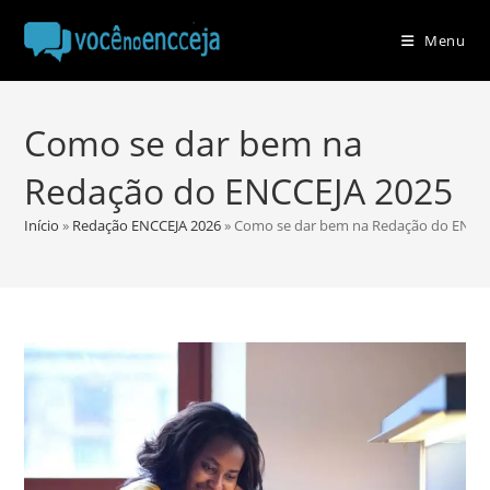
Ir
para
Menu
o
conteúdo
Como se dar bem na
Redação do ENCCEJA 2025
Início
»
Redação ENCCEJA 2026
»
Como se dar bem na Redação do ENCC