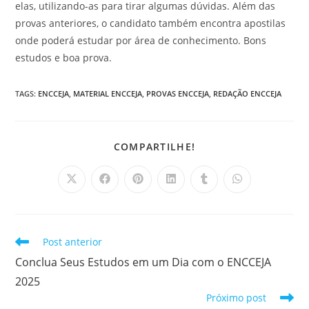
elas, utilizando-as para tirar algumas dúvidas. Além das
provas anteriores, o candidato também encontra apostilas
onde poderá estudar por área de conhecimento. Bons
estudos e boa prova.
TAGS
:
ENCCEJA
,
MATERIAL ENCCEJA
,
PROVAS ENCCEJA
,
REDAÇÃO ENCCEJA
COMPARTILHAR
COMPARTILHE!
ESTE
CONTEÚDO
Abre
Abre
Abre
Abre
Abre
Abre
em
em
em
em
em
em
uma
uma
uma
uma
uma
uma
nova
nova
nova
nova
nova
nova
janela
janela
janela
janela
janela
janela
Leia
Post anterior
mais
Conclua Seus Estudos em um Dia com o ENCCEJA
artigos
2025
Próximo post