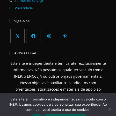
Abre
Termos de Serviço
nova
uma
em
Abre
Privacidade
aba
nova
uma
em
aba
nova
uma
Siga-Nos
aba
nova
aba
Abre
Abre
Abre
Abre
em
em
em
em
AVISO LEGAL
uma
uma
uma
uma
Este site é independente e tem caráter exclusivamente
nova
nova
nova
nova
informativo. Não possuímos qualquer vínculo com o
aba
aba
aba
aba
INEP, o ENCCEJA ou outros órgãos governamentais.
Nosso objetivo é auxiliar os candidatos com
orientações, atualizações e materiais de apoio ao
estudo.
Este site é informativo e independente, sem vínculo com o
INEP. Usamos cookies para personalizar sua experiência. Ao
continuar, você aceita o uso de cookies.