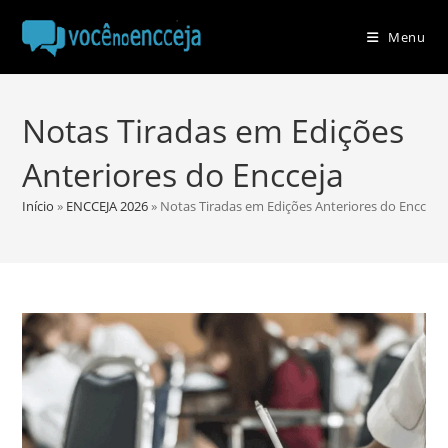
Ir
para
Menu
o
conteúdo
Notas Tiradas em Edições
Anteriores do Encceja
Início
»
ENCCEJA 2026
»
Notas Tiradas em Edições Anteriores do Encceja