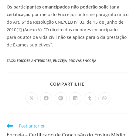
Os
participantes emancipados não poderão solicitar a
certificação
por meio do Encceja, conforme parágrafo único
do Art. 6º da Resolução CNE/CEB nº 03, de 15 de junho de
2010[1] (Anexo V): “O direito dos menores emancipados
para os atos da vida civil não se aplica para o da prestação
de Exames supletivos”.
TAGS
:
EDIÇÕES ANTERIORES
,
ENCCEJA
,
PROVAS ENCCEJA
COMPARTILHAR
COMPARTILHE!
ESTE
CONTEÚDO
Abre
Abre
Abre
Abre
Abre
Abre
em
em
em
em
em
em
uma
uma
uma
uma
uma
uma
nova
nova
nova
nova
nova
nova
janela
janela
janela
janela
janela
janela
Leia
Post anterior
mais
Encceja – Certificado de Conclusão do Ensino Médio