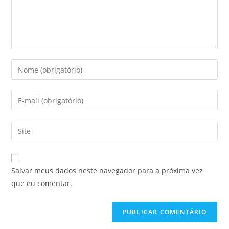
Digite
seu
nome
Digite
ou
seu
nome
endereço
Digite
de
de
o
usuário
e-
URL
para
mail
do
comentar
Salvar meus dados neste navegador para a próxima vez
para
seu
que eu comentar.
comentar
site
(opcional)