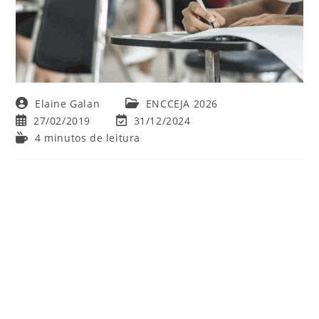
Autor
Categoria
Elaine Galan
ENCCEJA 2026
do
do
Post
Última
27/02/2019
31/12/2024
post:
post:
publicado:
modificação
Tempo
4 minutos de leitura
do
de
post:
leitura: