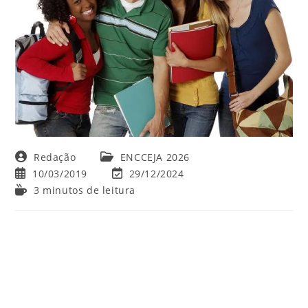
Autor
Categoria
Redação
ENCCEJA 2026
do
do
Post
Última
10/03/2019
29/12/2024
post:
post:
publicado:
modificação
Tempo
3 minutos de leitura
do
de
post:
leitura: