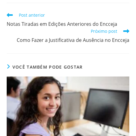
nova
nova
nova
nova
nova
nova
janela
janela
janela
janela
janela
janela
Leia
Post anterior
mais
Notas Tiradas em Edições Anteriores do Encceja
artigos
Próximo post
Como Fazer a Justificativa de Ausência no Encceja
VOCÊ TAMBÉM PODE GOSTAR