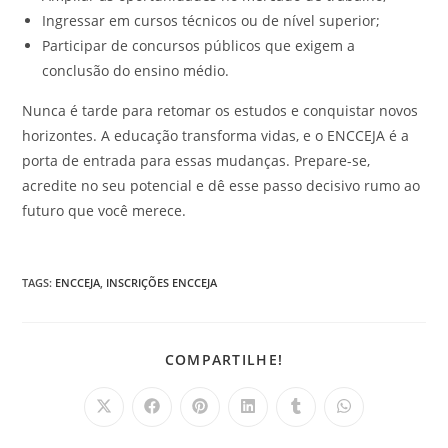
Ingressar em cursos técnicos ou de nível superior;
Participar de concursos públicos que exigem a
conclusão do ensino médio.
Nunca é tarde para retomar os estudos e conquistar novos
horizontes. A educação transforma vidas, e o ENCCEJA é a
porta de entrada para essas mudanças. Prepare-se,
acredite no seu potencial e dê esse passo decisivo rumo ao
futuro que você merece.
TAGS
:
ENCCEJA
,
INSCRIÇÕES ENCCEJA
COMPARTILHAR
COMPARTILHE!
ESTE
CONTEÚDO
Abre
Abre
Abre
Abre
Abre
Abre
em
em
em
em
em
em
uma
uma
uma
uma
uma
uma