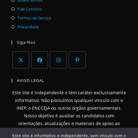
em
Abre
Fale Conosco
uma
em
Abre
Termos de Serviço
nova
uma
em
Abre
Privacidade
aba
nova
uma
em
aba
nova
uma
Siga-Nos
aba
nova
aba
Abre
Abre
Abre
Abre
em
em
em
em
AVISO LEGAL
uma
uma
uma
uma
Este site é independente e tem caráter exclusivamente
nova
nova
nova
nova
informativo. Não possuímos qualquer vínculo com o
aba
aba
aba
aba
INEP, o ENCCEJA ou outros órgãos governamentais.
Nosso objetivo é auxiliar os candidatos com
orientações, atualizações e materiais de apoio ao
estudo.
Este site é informativo e independente, sem vínculo com o