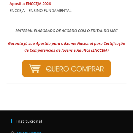
Apostila ENCCEJA 2026
ENCCEJA – ENSINO FUNDAMENTAL
MATERIAL ELABORADO DE ACORDO COM O EDITAL DO MEC
Garanta já sua Apostila para o Exame Nacional para Certificação
de Competências de Jovens e Adultos (ENCCEJA)
Institucional
Abre
Quem Somos