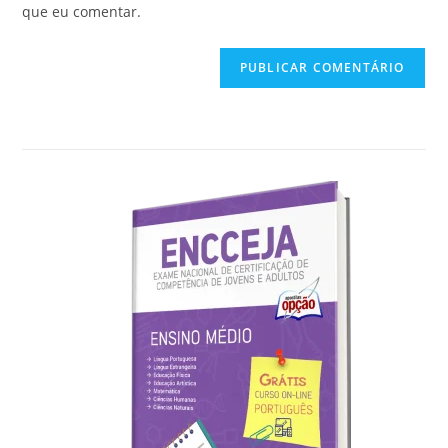
seu
que eu comentar.
comentar
site
(opcional)