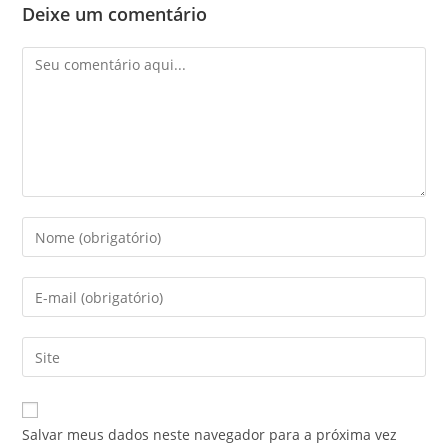
Deixe um comentário
Comentário
Digite
seu
nome
Digite
ou
seu
nome
endereço
Digite
de
de
o
usuário
e-
URL
para
mail
do
comentar
Salvar meus dados neste navegador para a próxima vez
para