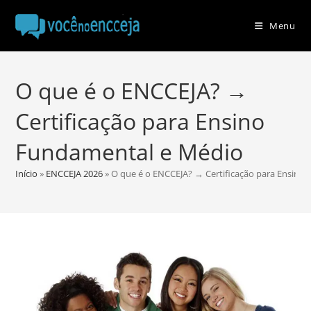
Ir
para
Menu
o
conteúdo
O que é o ENCCEJA? →
Certificação para Ensino
Fundamental e Médio
Início
»
ENCCEJA 2026
»
O que é o ENCCEJA? → Certificação para Ensino