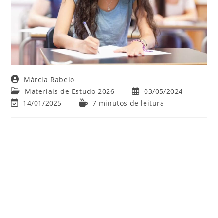
Autor
Márcia Rabelo
do
Categoria
Post
Materiais de Estudo 2026
03/05/2024
post:
do
publicado:
Última
Tempo
14/01/2025
7 minutos de leitura
post:
modificação
de
do
leitura:
post: