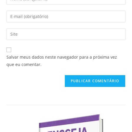
seu
nome
Digite
ou
seu
nome
endereço
Digite
de
de
o
usuário
e-
URL
para
mail
do
comentar
Salvar meus dados neste navegador para a próxima vez
para
seu
que eu comentar.
comentar
site
(opcional)