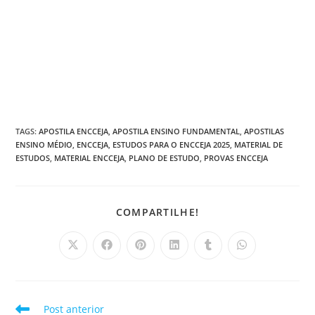
TAGS
:
APOSTILA ENCCEJA
,
APOSTILA ENSINO FUNDAMENTAL
,
APOSTILAS
ENSINO MÉDIO
,
ENCCEJA
,
ESTUDOS PARA O ENCCEJA 2025
,
MATERIAL DE
ESTUDOS
,
MATERIAL ENCCEJA
,
PLANO DE ESTUDO
,
PROVAS ENCCEJA
COMPARTILHAR
COMPARTILHE!
ESTE
CONTEÚDO
Abre
Abre
Abre
Abre
Abre
Abre
em
em
em
em
em
em
uma
uma
uma
uma
uma
uma
nova
nova
nova
nova
nova
nova
janela
janela
janela
janela
janela
janela
Leia
Post anterior