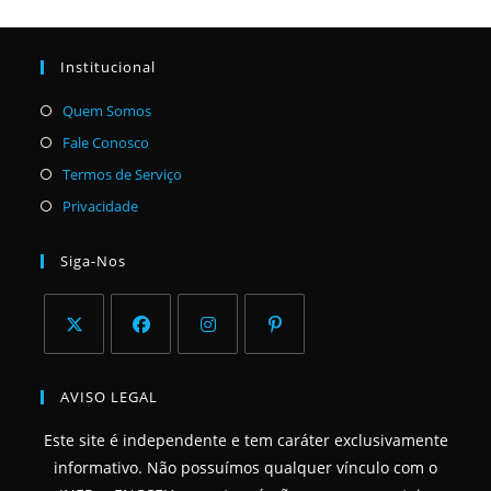
Institucional
Abre
Quem Somos
em
Abre
Fale Conosco
uma
em
Abre
Termos de Serviço
nova
uma
em
Abre
Privacidade
aba
nova
uma
em
aba
nova
uma
Siga-Nos
aba
nova
aba
Abre
Abre
Abre
Abre
em
em
em
em
AVISO LEGAL
uma
uma
uma
uma
Este site é independente e tem caráter exclusivamente
nova
nova
nova
nova
informativo. Não possuímos qualquer vínculo com o
aba
aba
aba
aba