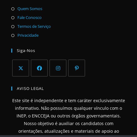
Abre
Quem Somos
em
Abre
Fale Conosco
uma
em
Abre
Termos de Serviço
nova
uma
em
Abre
Privacidade
aba
nova
uma
em
aba
nova
uma
Siga-Nos
aba
nova
aba
Abre
Abre
Abre
Abre
em
em
em
em
AVISO LEGAL
uma
uma
uma
uma
Este site é independente e tem caráter exclusivamente
nova
nova
nova
nova
informativo. Não possuímos qualquer vínculo com o
aba
aba
aba
aba
INEP, o ENCCEJA ou outros órgãos governamentais.
Nosso objetivo é auxiliar os candidatos com
orientações, atualizações e materiais de apoio ao