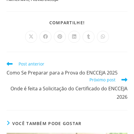
COMPARTILHAR
COMPARTILHE!
ESTE
CONTEÚDO
Abre
Abre
Abre
Abre
Abre
Abre
em
em
em
em
em
em
uma
uma
uma
uma
uma
uma
nova
nova
nova
nova
nova
nova
janela
janela
janela
janela
janela
janela
Leia
Post anterior
mais
Como Se Preparar para a Prova do ENCCEJA 2025
artigos
Próximo post
Onde é feita a Solicitação do Certificado do ENCCEJA
2026
VOCÊ TAMBÉM PODE GOSTAR