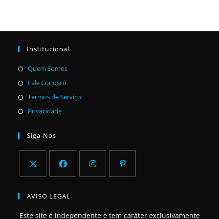
Institucional
Abre
Quem Somos
em
Abre
Fale Conosco
uma
em
Abre
Termos de Serviço
nova
uma
em
Abre
Privacidade
aba
nova
uma
em
aba
nova
uma
Siga-Nos
aba
nova
aba
Abre
Abre
Abre
Abre
em
em
em
em
AVISO LEGAL
uma
uma
uma
uma
Este site é independente e tem caráter exclusivamente