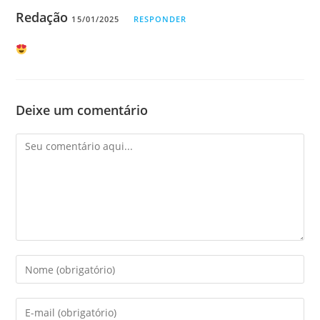
Redação
15/01/2025
RESPONDER
Deixe um comentário
Comentário
Digite
seu
nome
Digite
ou