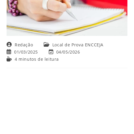
Autor
Categoria
Redação
Local de Prova ENCCEJA
do
do
Post
Última
01/03/2025
04/05/2026
post:
post:
publicado:
modificação
Tempo
4 minutos de leitura
do
de
post:
leitura: