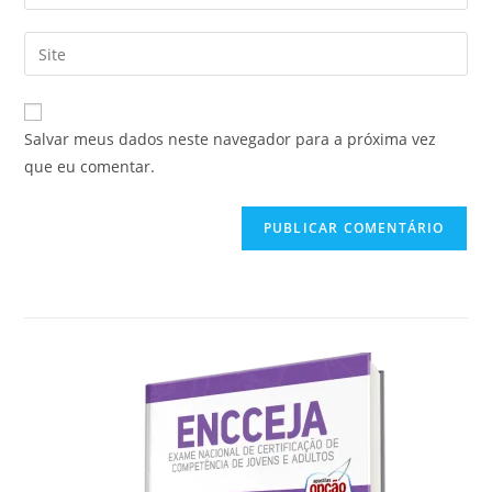
seu
nome
endereço
Digite
de
de
o
usuário
e-
URL
para
mail
do
comentar
Salvar meus dados neste navegador para a próxima vez
para
seu
que eu comentar.
comentar
site
(opcional)