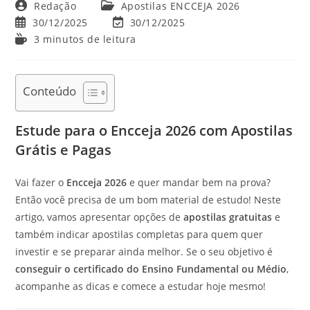
Autor
Categoria
Redação
Apostilas ENCCEJA 2026
do
do
Post
Última
30/12/2025
30/12/2025
post:
post:
publicado:
modificação
Tempo
3 minutos de leitura
do
de
post:
leitura:
Conteúdo
Estude para o Encceja 2026 com Apostilas
Grátis e Pagas
Vai fazer o
Encceja 2026
e quer mandar bem na prova?
Então você precisa de um bom material de estudo! Neste
artigo, vamos apresentar opções de
apostilas gratuitas
e
também indicar apostilas completas para quem quer
investir e se preparar ainda melhor. Se o seu objetivo é
conseguir o certificado do Ensino Fundamental ou Médio
,
acompanhe as dicas e comece a estudar hoje mesmo!