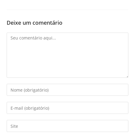
Deixe um comentário
Comentário
Digite
seu
nome
Digite
ou
seu
nome
endereço
Digite
de
de
o
usuário