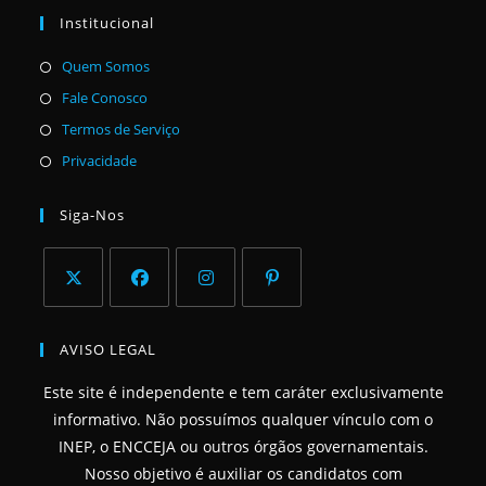
Institucional
Abre
Quem Somos
em
Abre
Fale Conosco
uma
em
Abre
Termos de Serviço
nova
uma
em
Abre
Privacidade
aba
nova
uma
em
aba
nova
uma
Siga-Nos
aba
nova
aba
Abre
Abre
Abre
Abre
em
em
em
em
AVISO LEGAL
uma
uma
uma
uma
Este site é independente e tem caráter exclusivamente
nova
nova
nova
nova
informativo. Não possuímos qualquer vínculo com o
aba
aba
aba
aba
INEP, o ENCCEJA ou outros órgãos governamentais.
Nosso objetivo é auxiliar os candidatos com