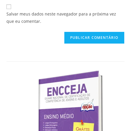
e-
URL
para
mail
do
comentar
Salvar meus dados neste navegador para a próxima vez
para
seu
que eu comentar.
comentar
site
(opcional)