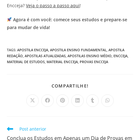
Encceja?
Veja o passo a passo aqui
!
Agora é com você: comece seus estudos e prepare-se
para mudar de vida!
TAGS
:
APOSTILA ENCCEJA
,
APOSTILA ENSINO FUNDAMENTAL
,
APOSTILA
REDAÇÃO
,
APOSTILAS ATUALIZADAS
,
APOSTILAS ENSINO MÉDIO
,
ENCCEJA
,
MATERIAL DE ESTUDOS
,
MATERIAL ENCCEJA
,
PROVAS ENCCEJA
COMPARTILHAR
COMPARTILHE!
ESTE
CONTEÚDO
Abre
Abre
Abre
Abre
Abre
Abre
em
em
em
em
em
em
uma
uma
uma
uma
uma
uma
nova
nova
nova
nova
nova
nova
janela
janela
janela
janela
janela
janela
Leia
Post anterior
mais
Conclua os Estudos em Apenas um Dia de Provas em