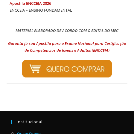
Apostila ENCCEJA 2026
ENCCEJA – ENSINO FUNDAMENTAL
MATERIAL ELABORADO DE ACORDO COM O EDITAL DO MEC
Garanta já sua Apostila para o Exame Nacional para Certificação
de Competências de Jovens e Adultos (ENCCEJA)
Institucional
Abre
Quem Somos