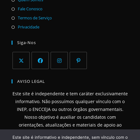
em
Abre
Fale Conosco
uma
em
Abre
Termos de Serviço
nova
uma
em
Abre
Privacidade
aba
nova
uma
em
aba
nova
uma
Siga-Nos
aba
nova
aba
Abre
Abre
Abre
Abre
em
em
em
em
AVISO LEGAL
uma
uma
uma
uma
Este site é independente e tem caráter exclusivamente
nova
nova
nova
nova
informativo. Não possuímos qualquer vínculo com o
aba
aba
aba
aba
INEP, o ENCCEJA ou outros órgãos governamentais.
Nosso objetivo é auxiliar os candidatos com
orientações, atualizações e materiais de apoio ao
estudo.
Este site é informativo e independente, sem vínculo com o