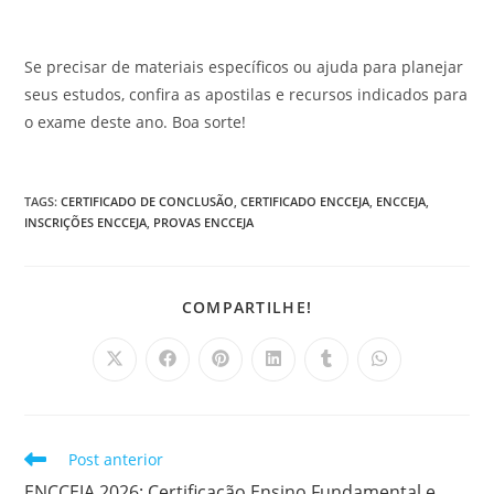
Se precisar de materiais específicos ou ajuda para planejar
seus estudos, confira as apostilas e recursos indicados para
o exame deste ano. Boa sorte!
TAGS
:
CERTIFICADO DE CONCLUSÃO
,
CERTIFICADO ENCCEJA
,
ENCCEJA
,
INSCRIÇÕES ENCCEJA
,
PROVAS ENCCEJA
COMPARTILHAR
COMPARTILHE!
ESTE
CONTEÚDO
Abre
Abre
Abre
Abre
Abre
Abre
em
em
em
em
em
em
uma
uma
uma
uma
uma
uma
nova
nova
nova
nova
nova
nova
janela
janela
janela
janela
janela
janela
Leia
Post anterior
mais
ENCCEJA 2026: Certificação Ensino Fundamental e