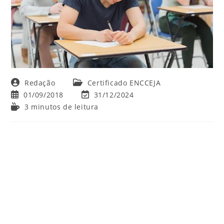
Autor
Categoria
Redação
Certificado ENCCEJA
do
do
Post
Última
01/09/2018
31/12/2024
post:
post:
publicado:
modificação
Tempo
3 minutos de leitura
do
de
post:
leitura: