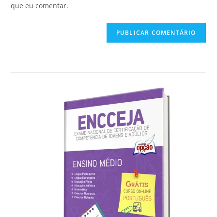
seu
que eu comentar.
comentar
site
(opcional)