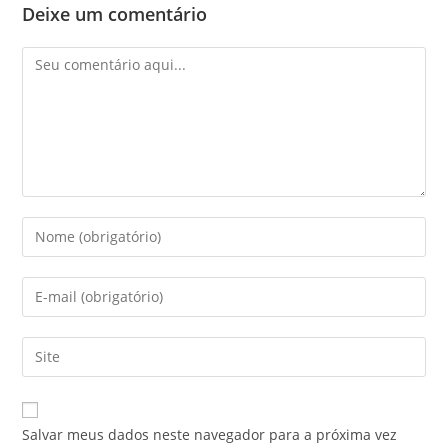
Deixe um comentário
Comentário
Digite
seu
nome
Digite
ou
seu
nome
endereço
Digite
de
de
o
usuário
e-
URL
para
mail
do
comentar
Salvar meus dados neste navegador para a próxima vez
para