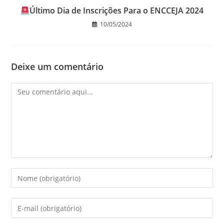
Último Dia de Inscrições Para o ENCCEJA 2024
10/05/2024
Deixe um comentário
Comentário
Digite
seu
nome
Digite
ou
seu
nome