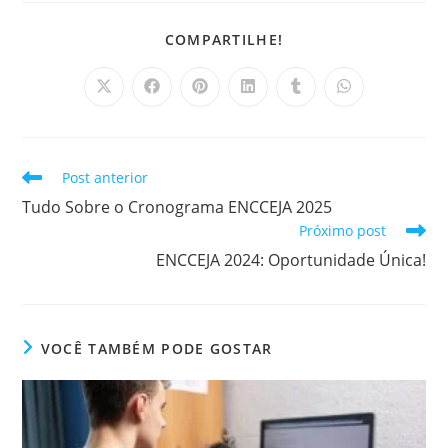
COMPARTILHAR
COMPARTILHE!
ESTE
CONTEÚDO
Abre
Abre
Abre
Abre
Abre
Abre
em
em
em
em
em
em
uma
uma
uma
uma
uma
uma
nova
nova
nova
nova
nova
nova
janela
janela
janela
janela
janela
janela
Leia
Post anterior
mais
Tudo Sobre o Cronograma ENCCEJA 2025
artigos
Próximo post
ENCCEJA 2024: Oportunidade Única!
VOCÊ TAMBÉM PODE GOSTAR