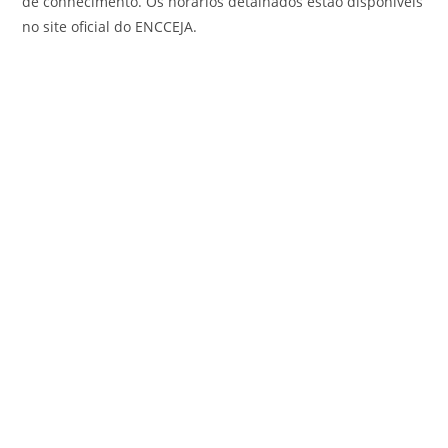
de conhecimento. Os horários detalhados estão disponíveis
no site oficial do ENCCEJA.