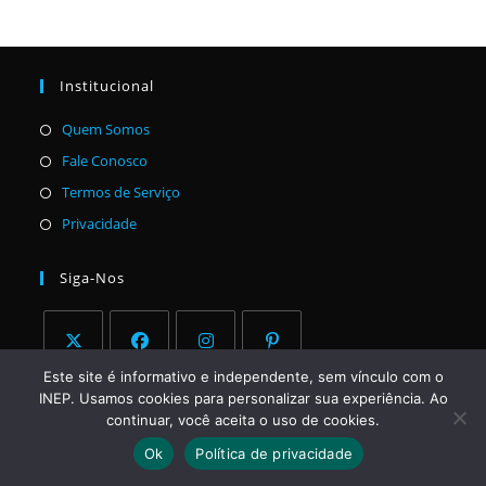
Institucional
Abre
Quem Somos
em
Abre
Fale Conosco
uma
em
Abre
Termos de Serviço
nova
uma
em
Abre
Privacidade
aba
nova
uma
em
aba
nova
uma
Siga-Nos
aba
nova
aba
Este site é informativo e independente, sem vínculo com o
Abre
Abre
Abre
Abre
INEP. Usamos cookies para personalizar sua experiência. Ao
em
em
em
em
AVISO LEGAL
continuar, você aceita o uso de cookies.
uma
uma
uma
uma
Ok
Política de privacidade
Este site é independente e tem caráter exclusivamente
nova
nova
nova
nova
informativo. Não possuímos qualquer vínculo com o