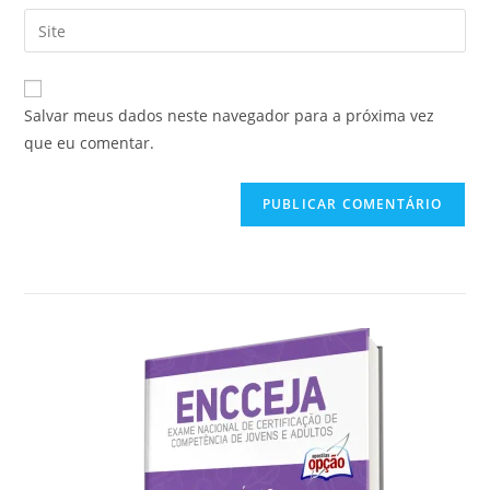
endereço
Digite
de
de
o
usuário
e-
URL
para
mail
do
comentar
Salvar meus dados neste navegador para a próxima vez
para
seu
que eu comentar.
comentar
site
(opcional)