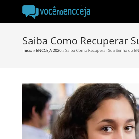
Ir
para
o
conteúdo
Saiba Como Recuperar S
Início
»
ENCCEJA 2026
»
Saiba Como Recuperar Sua Senha do EN