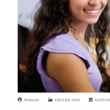
Autor
Categoria
Post
Redação
ENCCEJA 2026
02/05/2
do
do
publicado:
post:
post: