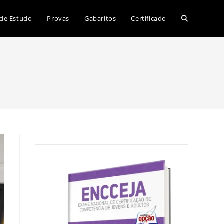
Alternar
 de Estudo
Provas
Gabaritos
Certificado
pesquisa
do
site