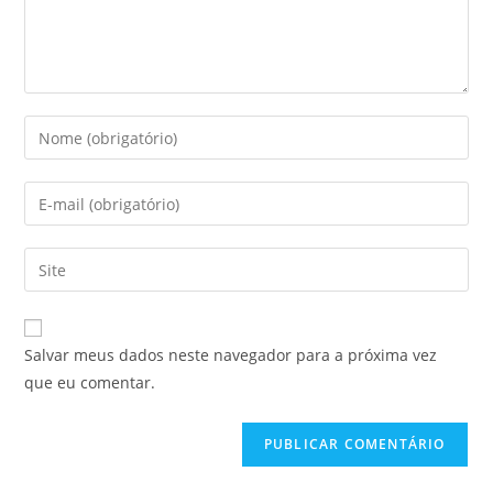
Digite
seu
nome
Digite
ou
seu
nome
endereço
Digite
de
de
o
usuário
e-
URL
para
mail
do
comentar
Salvar meus dados neste navegador para a próxima vez
para
seu
que eu comentar.
comentar
site
(opcional)