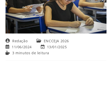
Autor
Categoria
Redação
ENCCEJA 2026
do
do
Post
Última
11/06/2024
13/01/2025
post:
post:
publicado:
modificação
Tempo
3 minutos de leitura
do
de
post:
leitura: