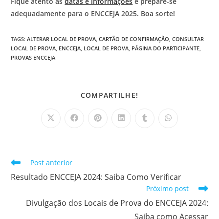
Fique atento às
datas e informações
e prepare-se
adequadamente para o ENCCEJA 2025. Boa sorte!
TAGS
:
ALTERAR LOCAL DE PROVA
,
CARTÃO DE CONFIRMAÇÃO
,
CONSULTAR
LOCAL DE PROVA
,
ENCCEJA
,
LOCAL DE PROVA
,
PÁGINA DO PARTICIPANTE
,
PROVAS ENCCEJA
COMPARTILHAR
COMPARTILHE!
ESTE
CONTEÚDO
Abre
Abre
Abre
Abre
Abre
Abre
em
em
em
em
em
em
uma
uma
uma
uma
uma
uma
nova
nova
nova
nova
nova
nova
janela
janela
janela
janela
janela
janela
Leia
Post anterior
mais
Resultado ENCCEJA 2024: Saiba Como Verificar
artigos
Próximo post
Divulgação dos Locais de Prova do ENCCEJA 2024:
Saiba como Acessar